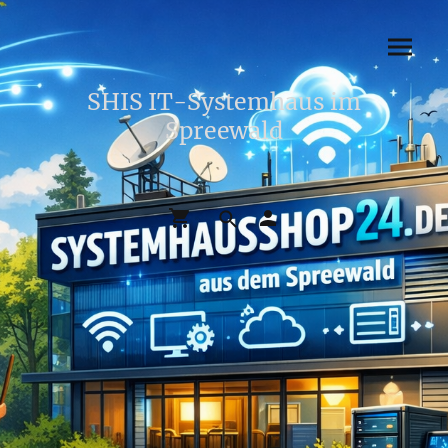
SHIS IT-Systemhaus im
Spreewald