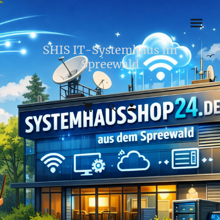
SHIS IT-Systemhaus im
Spreewald