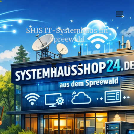
SHIS IT-Systemhaus im
Spreewald