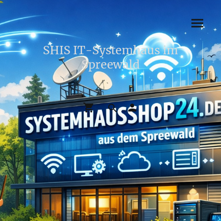
SHIS IT-Systemhaus im
Spreewald