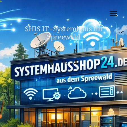
SHIS IT-Systemhaus im
Spreewald