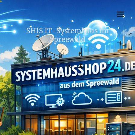
SHIS IT-Systemhaus im
Spreewald