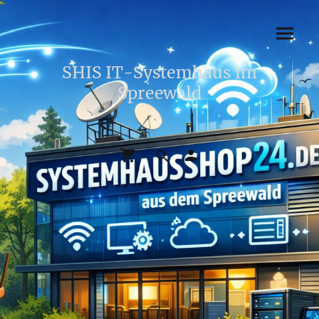
SHIS IT-Systemhaus im
Spreewald