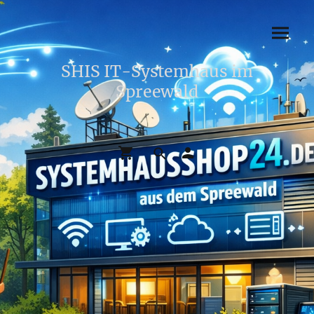
SHIS IT-Systemhaus im
Spreewald