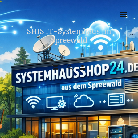
SHIS IT-Systemhaus im
Spreewald