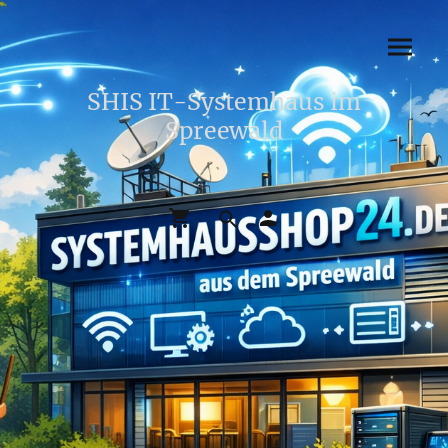
SHIS IT-Systemhaus im
Spreewald