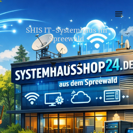
SHIS IT-Systemhaus im
Spreewald