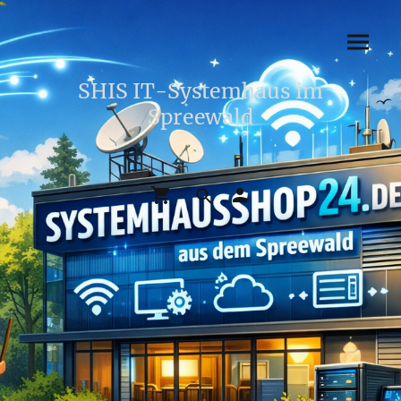
SHIS IT-Systemhaus im
Spreewald