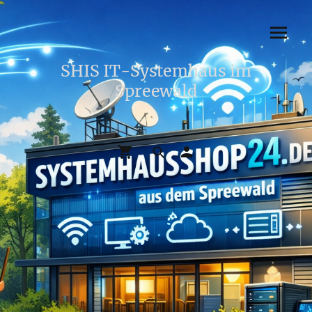
SHIS IT-Systemhaus im
Spreewald