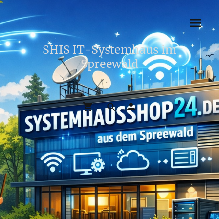
SHIS IT-Systemhaus im
Spreewald