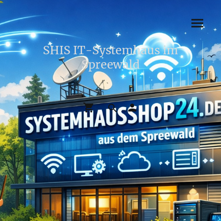
SHIS IT-Systemhaus im
Spreewald