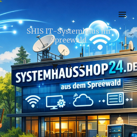
SHIS IT-Systemhaus im
Spreewald