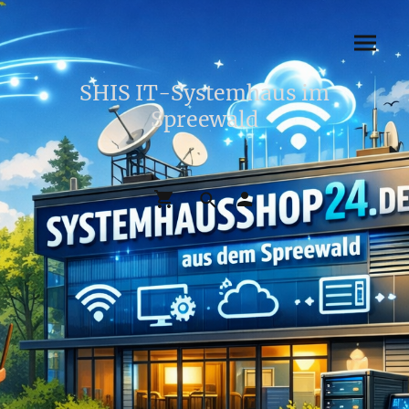
SHIS IT-Systemhaus im
Spreewald