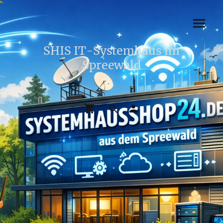
SHIS IT-Systemhaus im
Spreewald