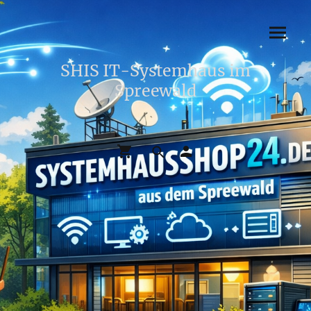
SHIS IT-Systemhaus im
Spreewald