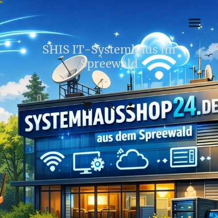
SHIS IT-Systemhaus im
Spreewald