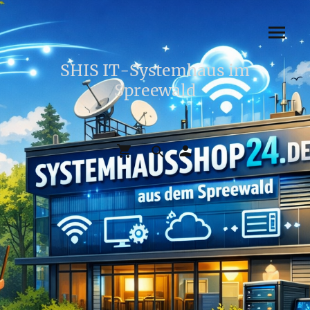
SHIS IT-Systemhaus im
Spreewald