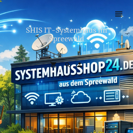
SHIS IT-Systemhaus im
Spreewald