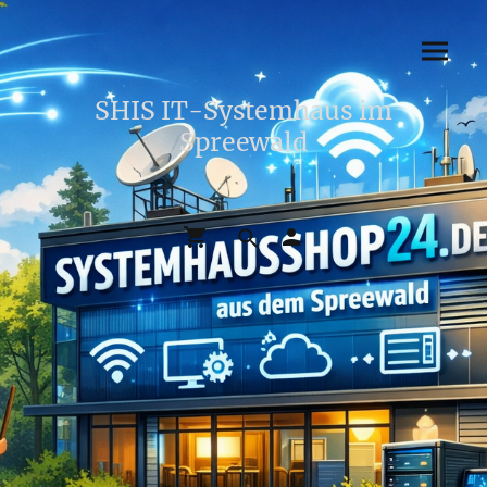
SHIS IT-Systemhaus im
Spreewald