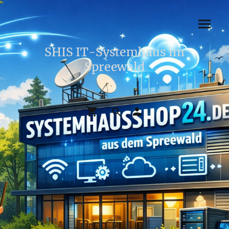
SHIS IT-Systemhaus im
Spreewald