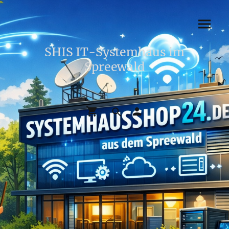
SHIS IT-Systemhaus im
Spreewald