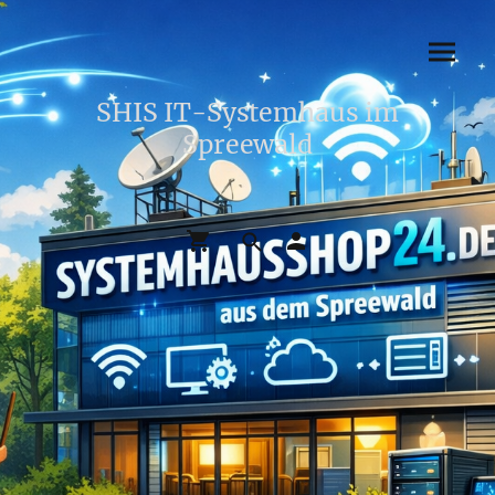
SHIS IT-Systemhaus im
Spreewald