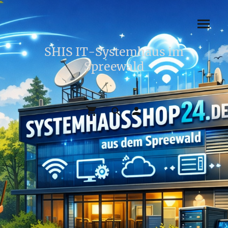
SHIS IT-Systemhaus im
Spreewald