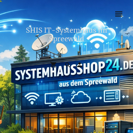
SHIS IT-Systemhaus im
Spreewald