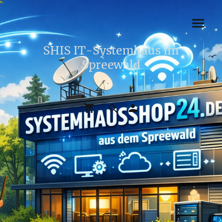
SHIS IT-Systemhaus im
Spreewald