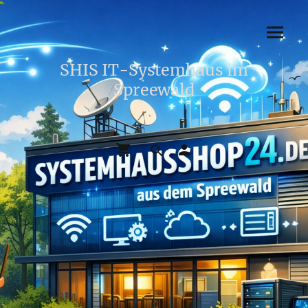
SHIS IT-Systemhaus im
Spreewald