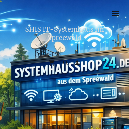
SHIS IT-Systemhaus im
Spreewald