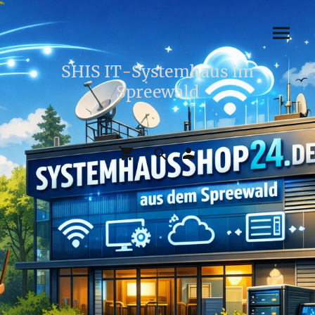
SHIS IT-Systemhaus im
Spreewald