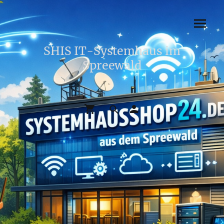
SHIS IT-Systemhaus im
Spreewald