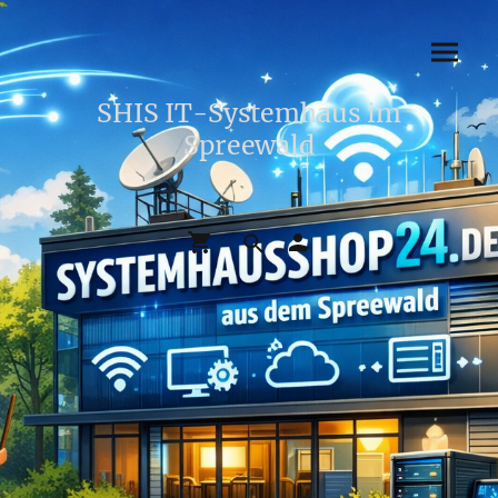
SHIS IT-Systemhaus im
Spreewald