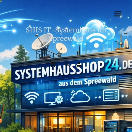
SHIS IT-Systemhaus im
Spreewald