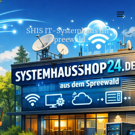
SHIS IT-Systemhaus im
Spreewald