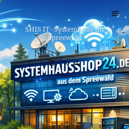
SHIS IT-Systemhaus im
Spreewald