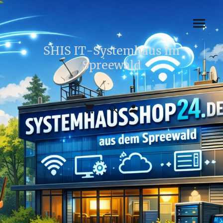
SHIS IT-Systemhaus im
Spreewald