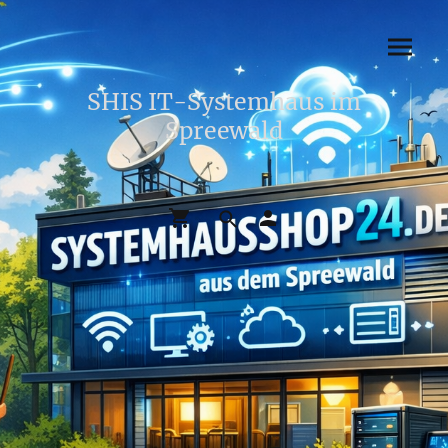
SHIS IT-Systemhaus im
Spreewald