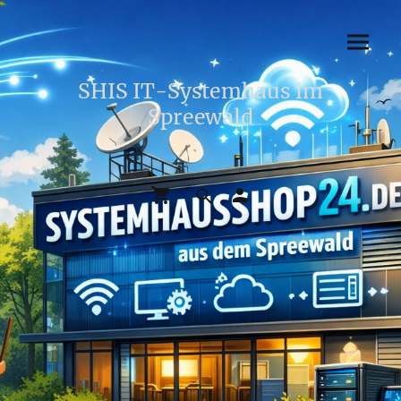
SHIS IT-Systemhaus im
Spreewald