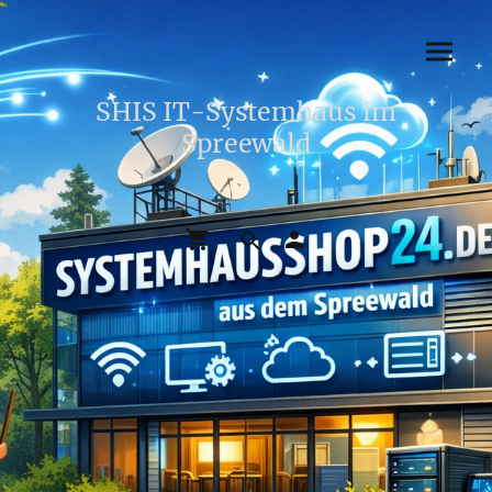
SHIS IT-Systemhaus im
Spreewald