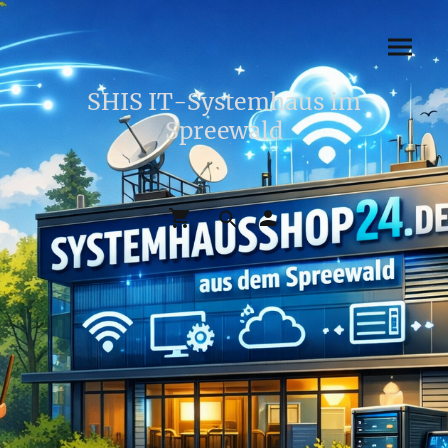
SHIS IT-Systemhaus im
Spreewald