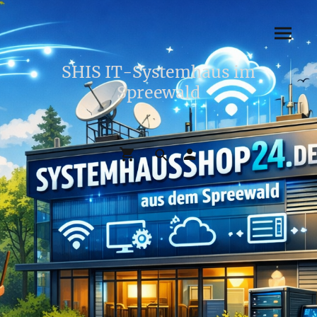
SHIS IT-Systemhaus im
Spreewald