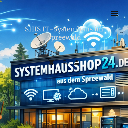
SHIS IT-Systemhaus im
Spreewald