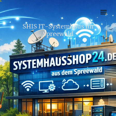
SHIS IT-Systemhaus im
Spreewald