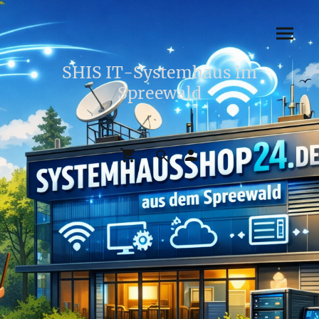
SHIS IT-Systemhaus im
Spreewald