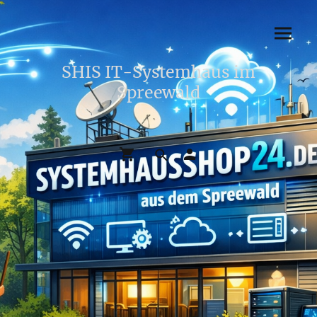
SHIS IT-Systemhaus im
Spreewald