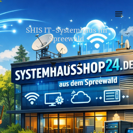
SHIS IT-Systemhaus im
Spreewald