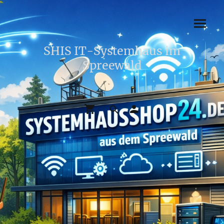
SHIS IT-Systemhaus im
Spreewald