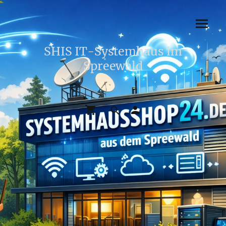
SHIS IT-Systemhaus im
Spreewald